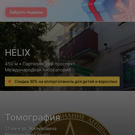
HELIX
450 м • Партизанский проспект
Международная лаборатория
Скидка 30% на аллергопанель для детей и взрослых
Томография
1.1 км • ул. Жилуновича
Медицинский центр