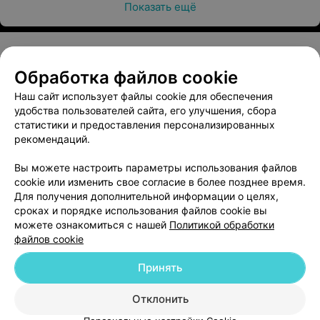
Показать ещё
Рентген пищевода
Цена по запросу
Обработка файлов cookie
О проекте
Новости проекта
Размещение рекламы
Наш сайт использует файлы cookie для обеспечения
Рентген желудка
Медицинский маркетинг
Публичный договор
удобства пользователей сайта, его улучшения, сбора
Цена по запросу
Пользовательское соглашение
Способы оплаты
статистики и предоставления персонализированных
рекомендаций.
Вакансии
Партнеры
Написать руководителю 103.by
Первичное двойное контрастирование желудка
Вы можете настроить параметры использования файлов
cookie или изменить свое согласие в более позднее время.
Написать в поддержку
Цена по запросу
Для получения дополнительной информации о целях,
Персональные настройки cookie
сроках и порядке использования файлов cookie вы
Обработка персональных данных
можете ознакомиться с нашей
Политикой обработки
Рентген кишечника (энтерография) беззондовая
файлов cookie
Цена по запросу
Принять
Отклонить
ВЫ ВЛАДЕЛЕЦ?
Дуоденография беззондовая