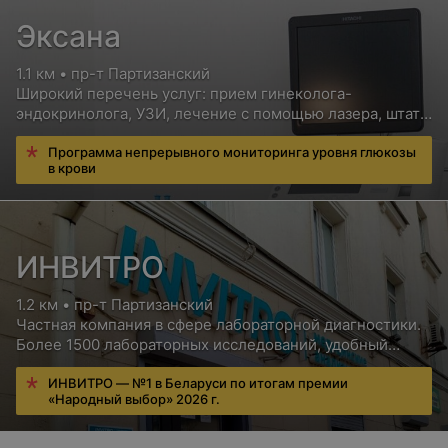
Цена по запросу
Эксана
1.1 км • пр-т Партизанский
Рентген мягких тканей
Широкий перечень услуг: прием гинеколога-
Цена по запросу
эндокринолога, УЗИ, лечение с помощью лазера, штат
опытных и высококвалифицированных специалистов
Программа непрерывного мониторинга уровня глюкозы
в крови
Рентгенография сердца с контрастированным
пищеводом
Цена по запросу
ИНВИТРО
Рентгеноскопия (обзорная) брюшной полости
1.2 км • пр-т Партизанский
Частная компания в сфере лабораторной диагностики.
Цена по запросу
Более 1500 лабораторных исследований, удобный
сервис для пациентов, бесплатная консультация врача
ИНВИТРО — №1 в Беларуси по итогам премии
Рентгенография (обзорная) брюшной полости
«Народный выбор» 2026 г.
Цена по запросу